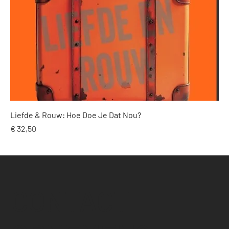
Liefde & Rouw: Hoe Doe Je Dat Nou?
Price
€ 32,50
CONTACT