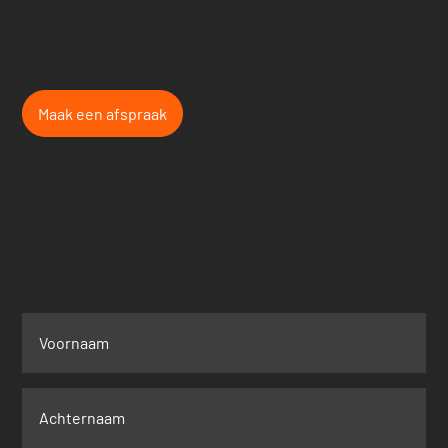
OPNEMEN?
Bel, mail of vul het formulier in!
Maak een afspraak
NELLEKEKEIZER@LIVE.NL
+31 6 363 336 20