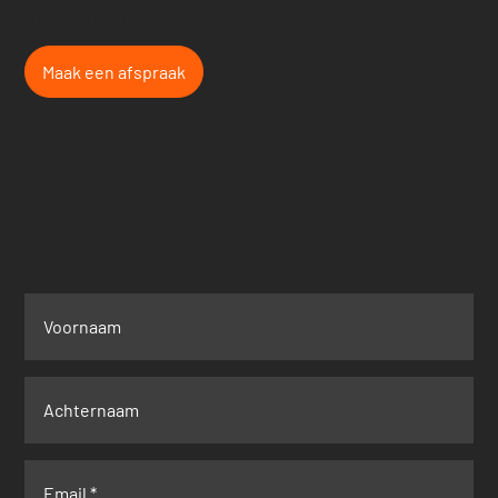
Bel, mail of vul het formulier in!
Maak een afspraak
NELLEKEKEIZER@LIVE.NL
+31 6 363 336 20