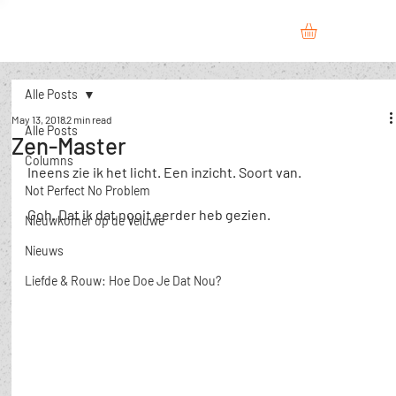
Alle Posts
May 13, 2018
2 min read
Alle Posts
Zen-Master
Columns
Ineens zie ik het licht. Een inzicht. Soort van.
Not Perfect No Problem
Goh. Dat ik dat nooit eerder heb gezien.
Nieuwkomer op de Veluwe
Nieuws
​Liefde & Rouw: Hoe Doe Je Dat Nou?