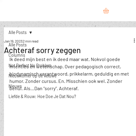
Alle Posts
Jan 19, 2023
2 min read
Alle Posts
Achteraf sorry zeggen
Columns
Ik deed mijn best en ik deed maar wat. Nokvol goede 
Not Perfect No Problem
intenties en wetenschap. Over pedagogisch correct, 
biodynamisch verantwoord, prikkelarm, geduldig en met 
Nieuwkomer op de Veluwe
humor. Zonder cursus. En. Misschien ook wel. Zonder 
Nieuws
benul. Als…Dan “sorry”. Achteraf.
​Liefde & Rouw: Hoe Doe Je Dat Nou?