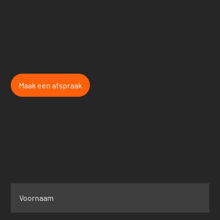
CONTACT
OPNEMEN?
Bel, mail of vul het formulier in!
Maak een afspraak
NELLEKEKEIZER@LIVE.NL
+31 6 363 336 20