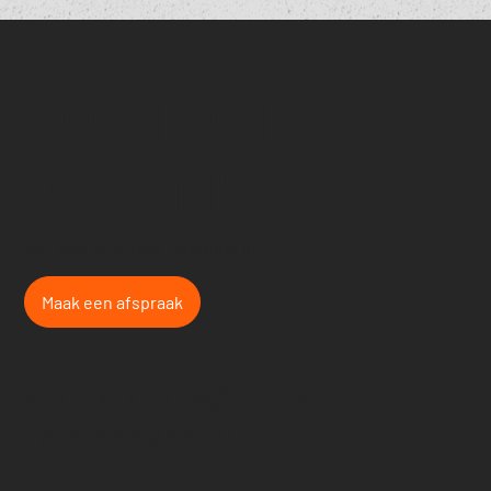
CONTACT
OPNEMEN?
Bel, mail of vul het formulier in!
Maak een afspraak
NELLEKEKEIZER@LIVE.NL
+31 6 363 336 20