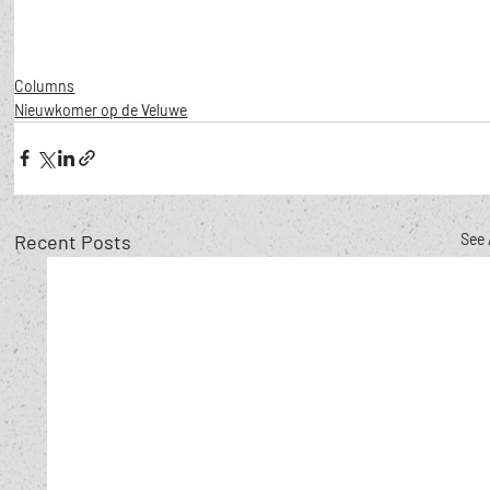
Columns
Nieuwkomer op de Veluwe
Recent Posts
See 