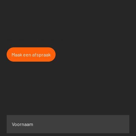
CONTACT
OPNEMEN?
Bel, mail of vul het formulier in!
Maak een afspraak
NELLEKEKEIZER@LIVE.NL
+31 6 363 336 20